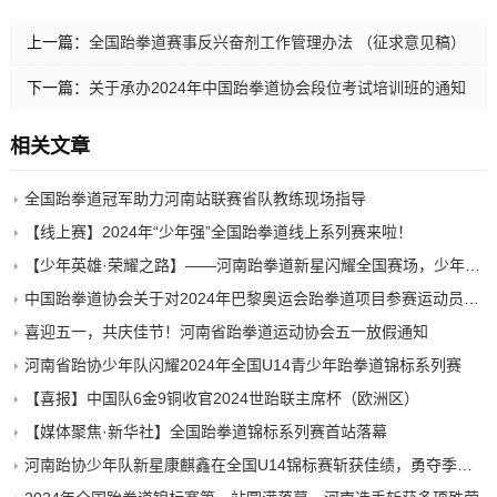
上一篇：
全国跆拳道赛事反兴奋剂工作管理办法 （征求意见稿）
下一篇：
关于承办2024年中国跆拳道协会段位考试培训班的通知
相关文章
全国跆拳道冠军助力河南站联赛省队教练现场指导
【线上赛】2024年“少年强”全国跆拳道线上系列赛来啦！
【少年英雄·荣耀之路】——河南跆拳道新星闪耀全国赛场，少年英豪展风采
中国跆拳道协会关于对2024年巴黎奥运会跆拳道项目参赛运动员名单公示的通知
喜迎五一，共庆佳节！河南省跆拳道运动协会五一放假通知
河南省跆协少年队闪耀2024年全国U14青少年跆拳道锦标系列赛
【喜报】中国队6金9铜收官2024世跆联主席杯（欧洲区）
【媒体聚焦·新华社】全国跆拳道锦标系列赛首站落幕
河南跆协少年队新星康麒鑫在全国U14锦标赛斩获佳绩，勇夺季军进军少年赛决赛