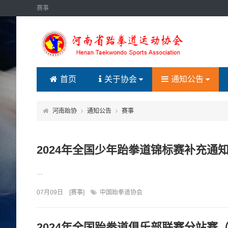
赛事
首页
关于协会
通知公告
河南跆协
通知公告
赛事
2024年全国少年跆拳道锦标赛补充通
...
07月09日
[
赛事
]
中国跆拳道协会