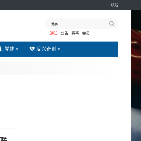
欢迎
通知
公告
赛事
会员
党建
反兴奋剂
2024年全国跆拳道俱乐部联赛分站赛（河南站）暨 “安踏杯”河南省跆拳道俱乐部超级联赛补充通知