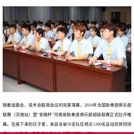
随着组委会、技术会联席会议的完美落幕，2024年全国跆拳道俱乐部
联赛（河南站）暨“安踏杯”河南省跆拳道俱乐部超级联赛正式拉开帷
幕。在接下来的日子里，来自全省50支队伍将近1200名运动员将同场
竞技，让我们一同见证这场体育盛宴的精彩与辉煌！