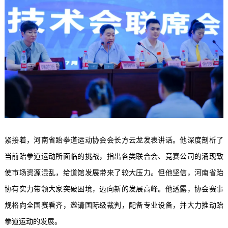
紧接着，河南省跆拳道运动协会会长方云龙发表讲话。他深度剖析了
当前跆拳道运动所面临的挑战，指出各类联合会、竞赛公司的涌现致
使市场资源混乱，给道馆发展带来了较大压力。但他坚信，河南省跆
协有实力带领大家突破困境，迈向新的发展高峰。他透露，协会赛事
规格向全国赛看齐，邀请国际级裁判，配备专业设备，并大力推动跆
拳道运动的发展。