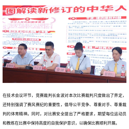
在技术会议环节，竞赛裁判长金波对本次比赛裁判尺度做出了界定，
还特别强调了赛风赛纪的重要性，倡导公平竞争、尊重对手、尊重裁
判的体育精神。同时，对比赛安全提出了严格要求，期望每位运动员
和教练在比赛中保持高度的自我保护意识，以确保比赛顺利开展。